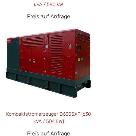
kVA / 580 kW
Price
Preis auf Anfrage
Kompaktstromerzeuger D630SXF (630
kVA / 504 kW)
Price
Preis auf Anfrage