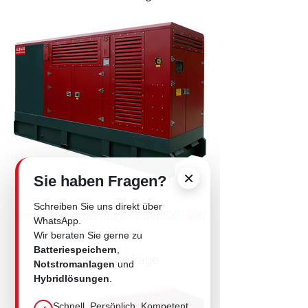
×
Sie haben Fragen?
Schreiben Sie uns direkt über
Kompaktstromerzeuger D500SXF 500
WhatsApp.
kVA / 400 kW
Wir beraten Sie gerne zu
Batteriespeichern
,
Price
Preis auf Anfrage
Notstromanlagen
und
Hybridlösungen
.
Schnell. Persönlich. Kompetent.