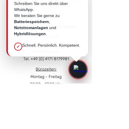
Schreiben Sie uns direkt über
WhatsApp.
Wir beraten Sie gerne zu
Batteriespeichern
,
Albari Power Systems GmbH
Notstromanlagen
und
Hybridlösungen
.
Huskoppel 10
DE-21376 Salzhausen
Schnell. Persönlich. Kompetent.
✓
info@albari.de
Tel. ‎
+49 (0) 4171 8179981
Bürozeiten:
Montag - Freitag
09.00 - 17.00
Uhr
Allgemeine Geschäftsbedingungen
Datenschutzerklärung
Impressum
Anlieferungen/Abholungen:
Montag - Freitag