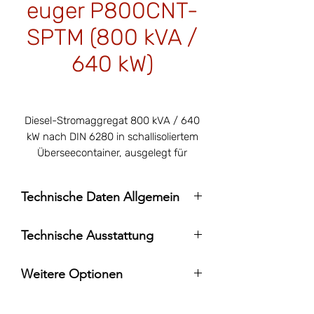
euger P800CNT-
SPTM (800 kVA /
640 kW)
Preis
137.000,00 €
Diesel-Stromaggregat 800 kVA / 640
kW nach DIN 6280 in schallisoliertem
Überseecontainer, ausgelegt für
Notstromversorgung und
Netzparallelbetrieb mit Einspeisung.
Technische Daten Allgemein
Dieses Aggregat ist auch als
BASE
-
Diesel-Stromaggregat P800CNT-SPTM
Variante verfügbar.
Technische Ausstattung
Aggregattyp: P800CNT-SPTM
Diesel-Stromaggregat P800CNT-SPTM
Motor: Perkins 4006-23TAG3A
Weitere Optionen
Generator: Leroy Somer LL7224L (LSA
Schaltanlage schwingungsarm montiert
49.3 M8)
Planung und Projektierung
auf Grundrahmen:
Standby-Leistung (ESP): 900 kVA/ 720