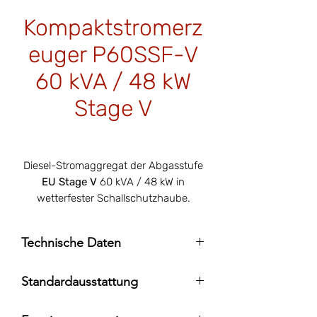
Kompaktstromerz
euger P60SSF-V
60 kVA / 48 kW
Stage V
Price
€29,500.00
Diesel-Stromaggregat der Abgasstufe
EU Stage V
60 kVA / 48 kW in
wetterfester Schallschutzhaube.
Technische Daten
Motor: Perkins 904J-E36TA
Standardausstattung
Generator: Leroy Somer LSA 44.3 S2
Nennleistung (ESP): 66 kVA/ 53 kW
Digitale Steuerung ComAp InteliLite AMF
Dauerleistung (PRP): 60 kVA/ 48 kW