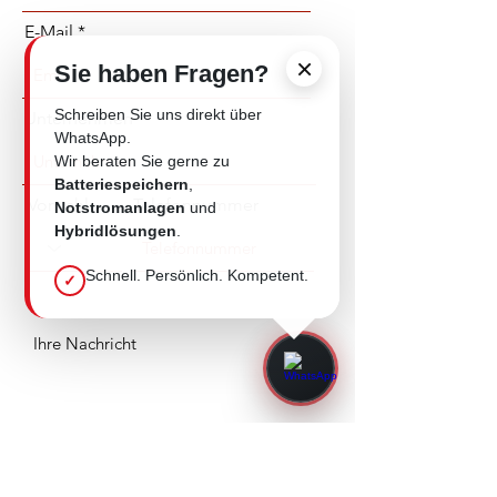
Tank und Auffangwanne
Einspeisedosen (CEE, 1h Codierung) 16-
E-Mail
125A
Hebeösen für Krantransport
×
Sie haben Fragen?
ITT Powerlock-Sets (bis 400 oder 660A)
Gabelstapleraufnahmetaschen
Schreiben Sie uns direkt über
Unternehmen
Kupfer-Sammelschienensystem
WhatsApp.
Kraftstofffiltersystem mit
Wir beraten Sie gerne zu
Wasserabscheider
Automatische Netz-Generator-
Batteriespeichern
,
Umschaltung (ATS)
Vorwahl
Telefonnummer
Notstromanlagen
und
Thermostatisch geregelter
Hybridlösungen
.
Hochleistungskühler
Motorisierung des Leistungsschalters
Schnell. Persönlich. Kompetent.
✓
GSM-Modul für webbasierte
Fernsteuerung/Überwachung
Absenden