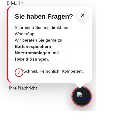
E-Mail
Einspeisedosen (CEE, 1h Codierung) 16-
Gabelstapleraufnahmetaschen
125A
×
Sie haben Fragen?
Kraftstofffiltersystem mit
ITT Powerlock-Sets (bis 400 oder 660A)
Unternehmen
Wasserabscheider
Schreiben Sie uns direkt über
WhatsApp.
Kupfer-Sammelschienensystem
Thermostatisch geregelter
Wir beraten Sie gerne zu
Hochleistungskühler
Batteriespeichern
,
Automatische Netz-Generator-
Vorwahl
Telefonnummer
Notstromanlagen
und
Umschaltung (ATS)
Hybridlösungen
.
Motorisierung des Leistungsschalters
Schnell. Persönlich. Kompetent.
✓
GSM-Modul für webbasierte
Fernsteuerung/Überwachung
Absenden