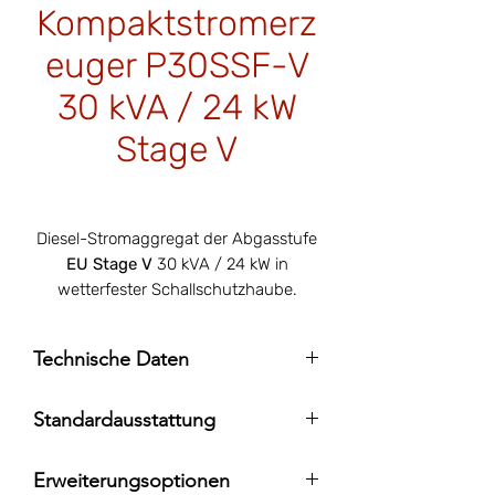
Kompaktstromerz
euger P30SSF-V
30 kVA / 24 kW
Stage V
Price
€18,500.00
Diesel-Stromaggregat der Abgasstufe
EU Stage V
30 kVA / 24 kW in
wetterfester Schallschutzhaube.
Technische Daten
Motor: Perkins 404J-E22T
Standardausstattung
Generator: Leroy Somer LSA 42.3 VS3
Nennleistung (ESP): 33 kVA/ 26 kW
Digitale Steuerung ComAp InteliLite AMF
Dauerleistung (PRP): 30 kVA/ 24 kW
Erweiterungsoptionen
25 (AMF-Betrieb und Fernsteuerung
Abgasstufe: EU Stage V