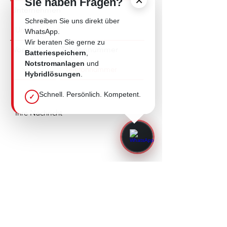
×
Sie haben Fragen?
Unternehmen
Kupfer-Sammelschienensystem
Kraftstofffiltersystem mit
Schreiben Sie uns direkt über
Wasserabscheider
WhatsApp.
Automatische Netz-Generator-
Wir beraten Sie gerne zu
Umschaltung (ATS)
Vorwahl
Telefonnummer
Thermostatisch geregelter
Batteriespeichern
,
Hochleistungskühler
Notstromanlagen
und
Motorisierung des Leistungsschalters
Hybridlösungen
.
GSM-Modul für webbasierte
Schnell. Persönlich. Kompetent.
✓
Fernsteuerung/Überwachung
Absenden