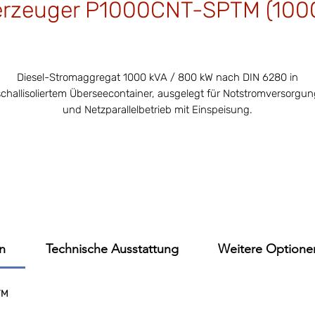
rzeuger P1000CNT-SPTM (1000
Price
€157,000.00
Diesel-Stromaggregat 1000 kVA / 800 kW nach DIN 6280 in
schallisoliertem Überseecontainer, ausgelegt für Notstromversorgun
und Netzparallelbetrieb mit Einspeisung.
Dieses Aggregat ist auch als
BASE
-Variante verfügbar.
n
Technische Ausstattung
Weitere Optione
TM