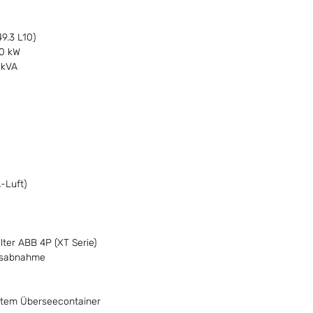
9.3 L10)
80 kW
 kVA
-Luft)
lter ABB 4P (XT Serie)
ngsabnahme
festem Überseecontainer