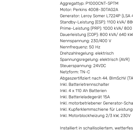
Aggregattyp: P1000CNT-SPTM
Motor: Perkins 4008-30TAG2A
Generator: Leroy Somer L7224P (LSA 4
Standby-Leistung (ESP): 1100 kVA/ 8
Prime-Leistung (PRP): 1000 kVA/ 800
Dauerleistung (COP): 800 kVA/ 640 kW
Nennspannung: 230/400 V
Nennfrequenz: 50 Hz
Drehzahlregelung: elektrisch
Spannungsregelung: elektrisch (AVR)
Steuerspannung: 24VDC
Netzform: TN-C
Abgaszertifiziert nach 44. BImSchV (TA
Inkl. Batterietrennschalter
Inkl. 4 x 110 Ah Batterien
Inkl. Batterieladegerät 15A
Inkl. motorbetriebener Generator-Scha
Inkl. Kupferklemmschiene für Leistu
Inkl. Motorblockheizung 2/3 kW, 230V
Installiert in schallisoliertem, wetter