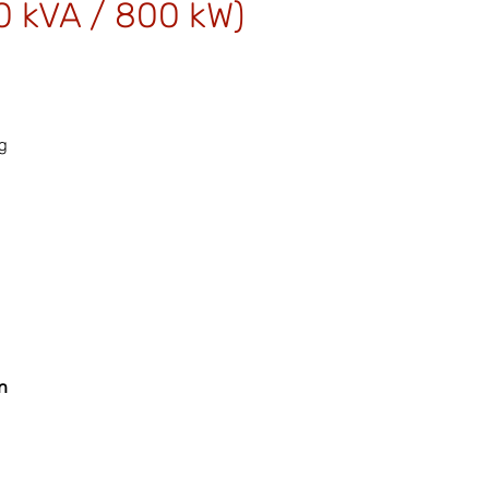
 kVA / 800 kW)
g
n