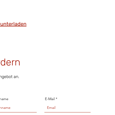
runterladen
rdern
Angebot an.
name
E-Mail